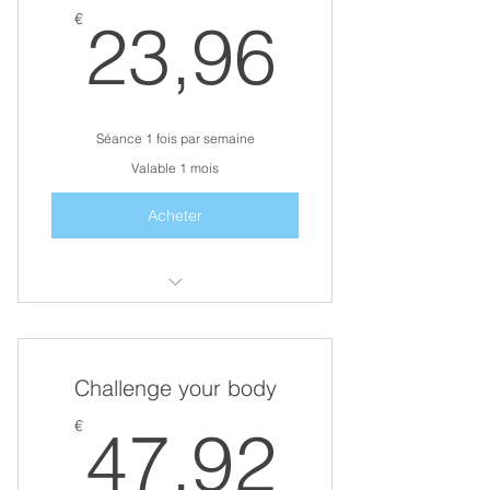
23,96
€
23,96
Séance 1 fois par semaine
Valable 1 mois
Acheter
Une remise en forme
Choix :
Challenge your body
Perte de masse grasse
47,92
€
47,92
Prise de masse musculaire