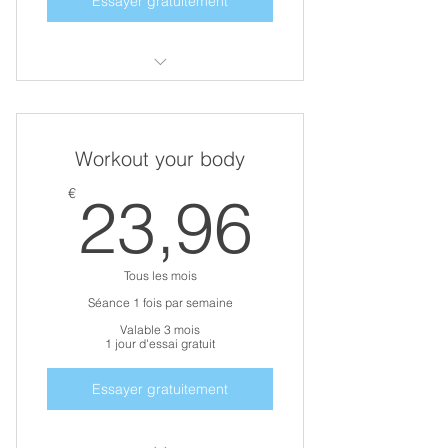
Essayer gratuitement
Remise en forme
Choix
Workout your body
Perte de masse grasse ciblée
23,96
€
23,96
Prise de masse musculaire ciblée
Tous les mois
Séance 1 fois par semaine
Valable 3 mois
1 jour d'essai gratuit
Essayer gratuitement