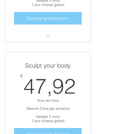
Valable 2 mois
1 jour d'essai gratuit
Essayer gratuitement
Une remise en forme
Choix
Sculpt your body
Perte de masse grasse ciblée
47,92
€
47,92
Prise de masse musculaire ciblée
Tous les mois
Séance 2 fois par semaine
Valable 2 mois
1 jour d'essai gratuit