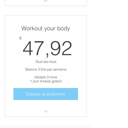
Remise en forme
Perte de masse grasse ciblée
Workout your body
Prise de masse musculaire ciblée
47,92
€
47,92
Possibilité d’être accompagnée
par un ami ou famille
Possibilité de participer à un
événement sportif
Tous les mois
Séance 2 fois par semaine
Valable 3 mois
1 jour d'essai gratuit
Essayer gratuitement
Remise en forme