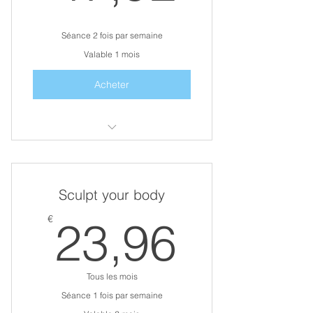
Séance 2 fois par semaine
Valable 1 mois
Acheter
Une remise en forme
Choix
Sculpt your body
Perte de masse grasse
23,96
€
23,96
Prise de masse musculaire
Tous les mois
Séance 1 fois par semaine